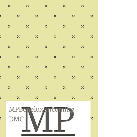
MPBenelux Incoming -
DMC